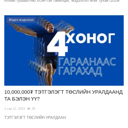
Албан тушаалтны ХОМ-тэй танилцах, мэдээлэл өгөх тухай /2019/
Мэдээ мэдээлэл
10,000,000₮ ТЭТГЭЛЭГТ ТӨСЛИЙН УРАЛДААНД
ТА БЭЛЭН ҮҮ?
1 сар 12, 2023
35
ТЭТГЭЛЭГТ ТӨСЛИЙН УРАЛДААН