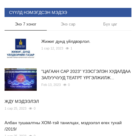
СҮҮЛД НЭМЭГДСЭН МЭДЭЭ
Энэ 7 хоног
Энэ сар
Бүх цаг
Жижиг дунд үйлдвэрлэл.
1 сар 12, 2023
1
"ЦАГААН САР 2023" ҮЗЭСГЭЛЭН ХУДАЛДАА
ЗАЛУУЧУУД ТЕАТРТ ҮРГЭЛЖИЛЖ...
Feb 13, 2023
0
ЖДҮ МЭДЭЭЛЭЛ
1 сар 25, 2023
0
Албан тушаалтны ХОМ-тэй танилцах, мэдээлэл өгөх тухай
/2019/
1 сар 25, 2023
0