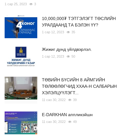
1 сар 25, 2023
3
10,000,000₮ ТЭТГЭЛЭГТ ТӨСЛИЙН
УРАЛДААНД ТА БЭЛЭН ҮҮ?
1 сар 12, 2023
35
Жижиг дунд үйлдвэрлэл.
1 сар 12, 2023
50
ТӨВИЙН БҮСИЙН 8 АЙМГИЙН
ТӨЛӨӨЛӨГЧИД ХХАА-Н САЛБАРЫН
ХЭЛЭЛЦҮҮЛЭГТ...
11 сао 30, 2022
39
E-DARKHAN аппликэйшн
11 сао 30, 2022
49