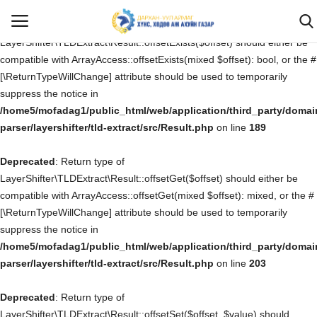
Deprecated
: Return type of
LayerShifter\TLDExtract\Result::offsetExists($offset) should either be
compatible with ArrayAccess::offsetExists(mixed $offset): bool, or the #
[\ReturnTypeWillChange] attribute should be used to temporarily
Нэвтрэх
Бүртгүүлэх
suppress the notice in
/home5/mofadag1/public_html/web/application/third_party/domai
Эхлэх
parser/layershifter/tld-extract/src/Result.php
on line
189
Deprecated
САНАЛ ХҮСЭЛТ, ӨРГӨДӨЛ ГОМДОЛ
: Return type of
LayerShifter\TLDExtract\Result::offsetGet($offset) should either be
compatible with ArrayAccess::offsetGet(mixed $offset): mixed, or the #
Бидний тухай
[\ReturnTypeWillChange] attribute should be used to temporarily
suppress the notice in
Мэдээ мэдээлэл
/home5/mofadag1/public_html/web/application/third_party/domai
parser/layershifter/tld-extract/src/Result.php
on line
203
Ил тод байдал
Deprecated
: Return type of
Хууль тогтоомж
LayerShifter\TLDExtract\Result::offsetSet($offset, $value) should