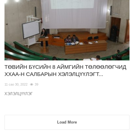
ТӨВИЙН БҮСИЙН 8 АЙМГИЙН ТӨЛӨӨЛӨГЧИД
ХХАА-Н САЛБАРЫН ХЭЛЭЛЦҮҮЛЭГТ...
11 сао 30, 2022
39
ХЭЛЭЛЦҮҮЛЭГ
Load More