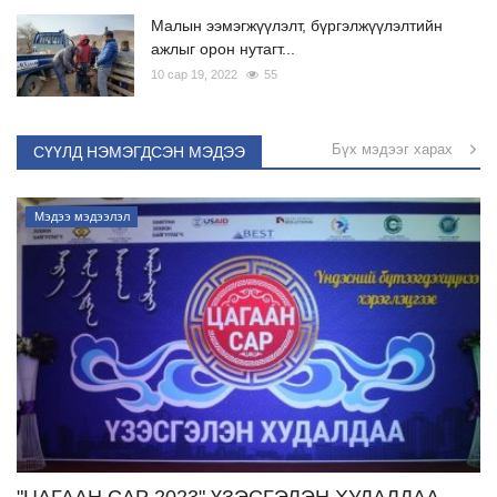
Малын ээмэгжүүлэлт, бүргэлжүүлэлтийн
ажлыг орон нутагт...
10 сар 19, 2022
55
Бүх мэдээг харах
СҮҮЛД НЭМЭГДСЭН МЭДЭЭ
Мэдээ мэдээлэл