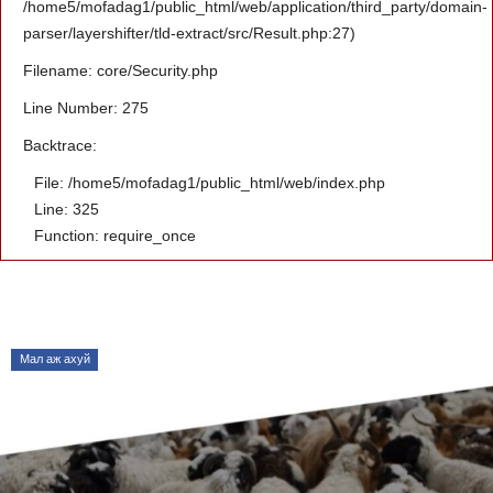
/home5/mofadag1/public_html/web/application/third_party/domain-
parser/layershifter/tld-extract/src/Result.php:27)
Filename: core/Security.php
Line Number: 275
Backtrace:
File: /home5/mofadag1/public_html/web/index.php
Line: 325
Function: require_once
Мал аж ахуй