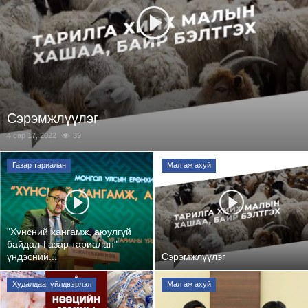
Сэрэмжлүүлэг
4 сар 17, 2022
39
Газар тариалан
Мал аж ахуй
"Хүнсний хангамж, аюулгүй
байдал-Газар тариалан"
үндэсний...
Сэрэмжлүүлэг
Худалдаа, үйлдвэрлэл
Мал аж ахуй