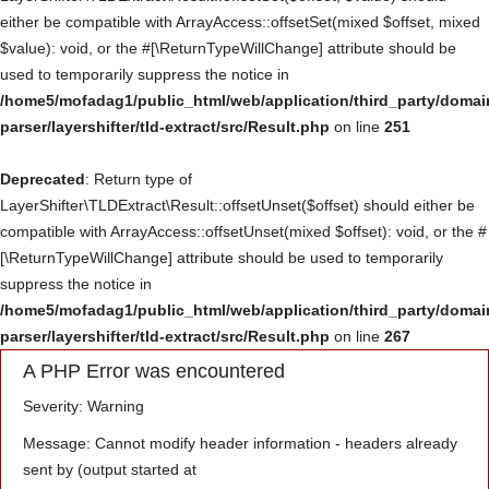
either be compatible with ArrayAccess::offsetSet(mixed $offset, mixed
Үйлчилгээ
$value): void, or the #[\ReturnTypeWillChange] attribute should be
used to temporarily suppress the notice in
Төсөл хөтөлбөр
/home5/mofadag1/public_html/web/application/third_party/domai
parser/layershifter/tld-extract/src/Result.php
on line
251
Deprecated
: Return type of
LayerShifter\TLDExtract\Result::offsetUnset($offset) should either be
compatible with ArrayAccess::offsetUnset(mixed $offset): void, or the #
[\ReturnTypeWillChange] attribute should be used to temporarily
suppress the notice in
/home5/mofadag1/public_html/web/application/third_party/domai
parser/layershifter/tld-extract/src/Result.php
on line
267
A PHP Error was encountered
Severity: Warning
Message: Cannot modify header information - headers already
sent by (output started at