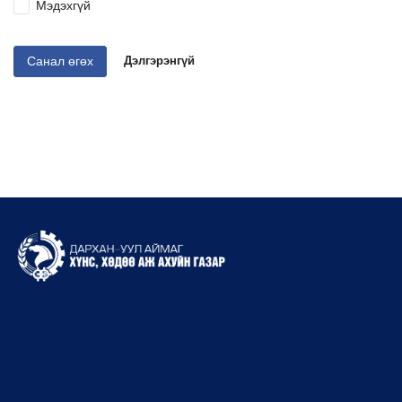
Мэдэхгүй
Санал өгөх
Дэлгэрэнгүй