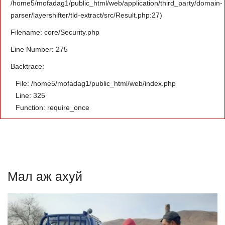
/home5/mofadag1/public_html/web/application/third_party/domain-
parser/layershifter/tld-extract/src/Result.php:27)
Filename: core/Security.php
Line Number: 275
Backtrace:
File: /home5/mofadag1/public_html/web/index.php
Line: 325
Function: require_once
Мал аж ахуй