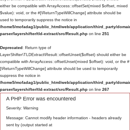
either be compatible with ArrayAccess::offsetSet(mixed $offset, mixed
Үйлчилгээ
$value): void, or the #[\ReturnTypeWillChange] attribute should be
used to temporarily suppress the notice in
Төсөл хөтөлбөр
/home5/mofadag1/public_html/web/application/third_party/domai
parser/layershifter/tld-extract/src/Result.php
on line
251
Deprecated
: Return type of
LayerShifter\TLDExtract\Result::offsetUnset($offset) should either be
compatible with ArrayAccess::offsetUnset(mixed $offset): void, or the #
[\ReturnTypeWillChange] attribute should be used to temporarily
suppress the notice in
/home5/mofadag1/public_html/web/application/third_party/domai
parser/layershifter/tld-extract/src/Result.php
on line
267
A PHP Error was encountered
Severity: Warning
Message: Cannot modify header information - headers already
sent by (output started at