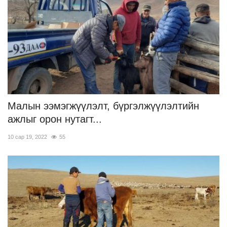
Малын ээмэгжүүлэлт, бүргэлжүүлэлтийн
ажлыг орон нутагт...
10 сар 19, 2022
55