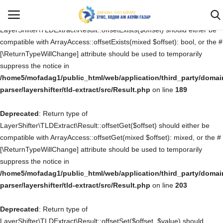
Deprecated
: Return type of
LayerShifter\TLDExtract\Result::offsetExists($offset) should either be
compatible with ArrayAccess::offsetExists(mixed $offset): bool, or the #
[\ReturnTypeWillChange] attribute should be used to temporarily
Нэвтрэх
Бүртгүүлэх
suppress the notice in
/home5/mofadag1/public_html/web/application/third_party/domai
Эхлэх
parser/layershifter/tld-extract/src/Result.php
on line
189
Deprecated
САНАЛ ХҮСЭЛТ, ӨРГӨДӨЛ ГОМДОЛ
: Return type of
LayerShifter\TLDExtract\Result::offsetGet($offset) should either be
compatible with ArrayAccess::offsetGet(mixed $offset): mixed, or the #
Бидний тухай
[\ReturnTypeWillChange] attribute should be used to temporarily
suppress the notice in
Мэдээ мэдээлэл
/home5/mofadag1/public_html/web/application/third_party/domai
parser/layershifter/tld-extract/src/Result.php
on line
203
Ил тод байдал
Deprecated
: Return type of
Хууль тогтоомж
LayerShifter\TLDExtract\Result::offsetSet($offset, $value) should