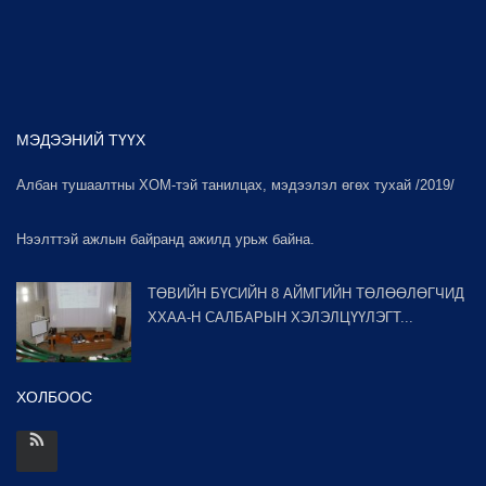
МЭДЭЭНИЙ ТҮҮХ
Албан тушаалтны ХОМ-тэй танилцах, мэдээлэл өгөх тухай /2019/
Нээлттэй ажлын байранд ажилд урьж байна.
ТӨВИЙН БҮСИЙН 8 АЙМГИЙН ТӨЛӨӨЛӨГЧИД
ХХАА-Н САЛБАРЫН ХЭЛЭЛЦҮҮЛЭГТ...
ХОЛБООС