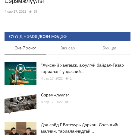
Сэрэмжлүүлэг
4 сар 17, 2022
39
СҮҮЛД НЭМЭГДСЭН МЭДЭЭ
Энэ 7 хоног
Энэ сар
Бүх цаг
"Хүнсний хангамж, аюулгүй байдал-Газар
тариалан" үндэсний...
4 сар 17, 2022
1
Сэрэмжлүүлэг
4 сар 17, 2022
1
Дэд сайд Г.Батсуурь Дархан, Сэлэнгийн
малчин, тариаланчидтай...