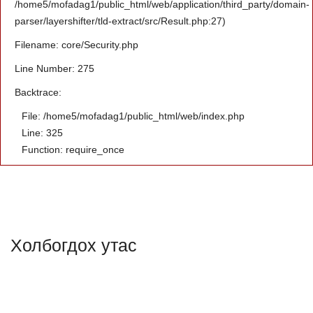
/home5/mofadag1/public_html/web/application/third_party/domain-
parser/layershifter/tld-extract/src/Result.php:27)
Filename: core/Security.php
Line Number: 275
Backtrace:
File: /home5/mofadag1/public_html/web/index.php
Line: 325
Function: require_once
Холбогдох утас