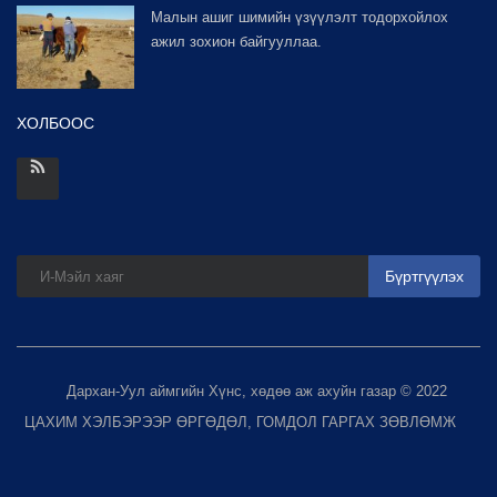
Малын ашиг шимийн үзүүлэлт тодорхойлох
ажил зохион байгууллаа.
ХОЛБООС
Бүртгүүлэх
Дархан-Уул аймгийн Хүнс, хөдөө аж ахуйн газар © 2022
ЦАХИМ ХЭЛБЭРЭЭР ӨРГӨДӨЛ, ГОМДОЛ ГАРГАХ ЗӨВЛӨМЖ