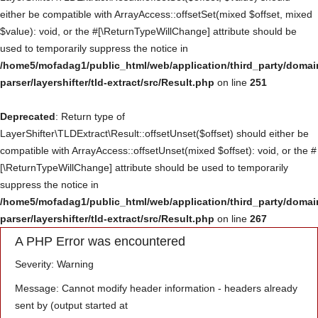
either be compatible with ArrayAccess::offsetSet(mixed $offset, mixed
Үйлчилгээ
$value): void, or the #[\ReturnTypeWillChange] attribute should be
used to temporarily suppress the notice in
Төсөл хөтөлбөр
/home5/mofadag1/public_html/web/application/third_party/domai
parser/layershifter/tld-extract/src/Result.php
on line
251
Deprecated
: Return type of
LayerShifter\TLDExtract\Result::offsetUnset($offset) should either be
compatible with ArrayAccess::offsetUnset(mixed $offset): void, or the #
[\ReturnTypeWillChange] attribute should be used to temporarily
suppress the notice in
/home5/mofadag1/public_html/web/application/third_party/domai
parser/layershifter/tld-extract/src/Result.php
on line
267
A PHP Error was encountered
Severity: Warning
Message: Cannot modify header information - headers already
sent by (output started at