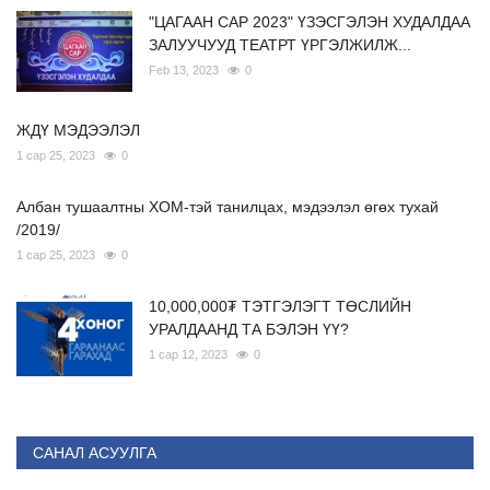
"ЦАГААН САР 2023" ҮЗЭСГЭЛЭН ХУДАЛДАА
ЗАЛУУЧУУД ТЕАТРТ ҮРГЭЛЖИЛЖ...
Feb 13, 2023
0
ЖДҮ МЭДЭЭЛЭЛ
1 сар 25, 2023
0
Албан тушаалтны ХОМ-тэй танилцах, мэдээлэл өгөх тухай
/2019/
1 сар 25, 2023
0
10,000,000₮ ТЭТГЭЛЭГТ ТӨСЛИЙН
УРАЛДААНД ТА БЭЛЭН ҮҮ?
1 сар 12, 2023
0
САНАЛ АСУУЛГА