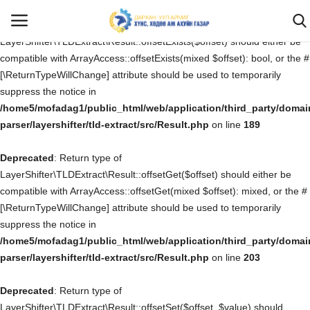
Deprecated
: Return type of
LayerShifter\TLDExtract\Result::offsetExists($offset) should either be
compatible with ArrayAccess::offsetExists(mixed $offset): bool, or the #
[\ReturnTypeWillChange] attribute should be used to temporarily
Нэвтрэх
Бүртгүүлэх
suppress the notice in
/home5/mofadag1/public_html/web/application/third_party/domai
Эхлэх
parser/layershifter/tld-extract/src/Result.php
on line
189
Deprecated
САНАЛ ХҮСЭЛТ, ӨРГӨДӨЛ ГОМДОЛ
: Return type of
LayerShifter\TLDExtract\Result::offsetGet($offset) should either be
compatible with ArrayAccess::offsetGet(mixed $offset): mixed, or the #
Бидний тухай
[\ReturnTypeWillChange] attribute should be used to temporarily
suppress the notice in
Мэдээ мэдээлэл
/home5/mofadag1/public_html/web/application/third_party/domai
parser/layershifter/tld-extract/src/Result.php
on line
203
Ил тод байдал
Deprecated
: Return type of
Хууль тогтоомж
LayerShifter\TLDExtract\Result::offsetSet($offset, $value) should