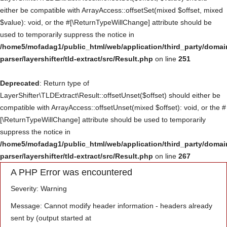
either be compatible with ArrayAccess::offsetSet(mixed $offset, mixed
Үйлчилгээ
$value): void, or the #[\ReturnTypeWillChange] attribute should be
used to temporarily suppress the notice in
Төсөл хөтөлбөр
/home5/mofadag1/public_html/web/application/third_party/domai
parser/layershifter/tld-extract/src/Result.php
on line
251
Deprecated
: Return type of
LayerShifter\TLDExtract\Result::offsetUnset($offset) should either be
compatible with ArrayAccess::offsetUnset(mixed $offset): void, or the #
[\ReturnTypeWillChange] attribute should be used to temporarily
suppress the notice in
/home5/mofadag1/public_html/web/application/third_party/domai
parser/layershifter/tld-extract/src/Result.php
on line
267
A PHP Error was encountered
Severity: Warning
Message: Cannot modify header information - headers already
sent by (output started at