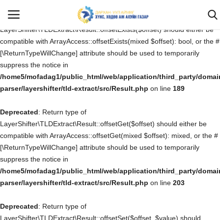
Deprecated
: Return type of
LayerShifter\TLDExtract\Result::offsetExists($offset) should either be
compatible with ArrayAccess::offsetExists(mixed $offset): bool, or the #
[\ReturnTypeWillChange] attribute should be used to temporarily
Нэвтрэх
Бүртгүүлэх
suppress the notice in
/home5/mofadag1/public_html/web/application/third_party/domai
Эхлэх
parser/layershifter/tld-extract/src/Result.php
on line
189
Deprecated
САНАЛ ХҮСЭЛТ, ӨРГӨДӨЛ ГОМДОЛ
: Return type of
LayerShifter\TLDExtract\Result::offsetGet($offset) should either be
compatible with ArrayAccess::offsetGet(mixed $offset): mixed, or the #
Бидний тухай
[\ReturnTypeWillChange] attribute should be used to temporarily
suppress the notice in
Мэдээ мэдээлэл
/home5/mofadag1/public_html/web/application/third_party/domai
parser/layershifter/tld-extract/src/Result.php
on line
203
Ил тод байдал
Deprecated
: Return type of
Хууль тогтоомж
LayerShifter\TLDExtract\Result::offsetSet($offset, $value) should