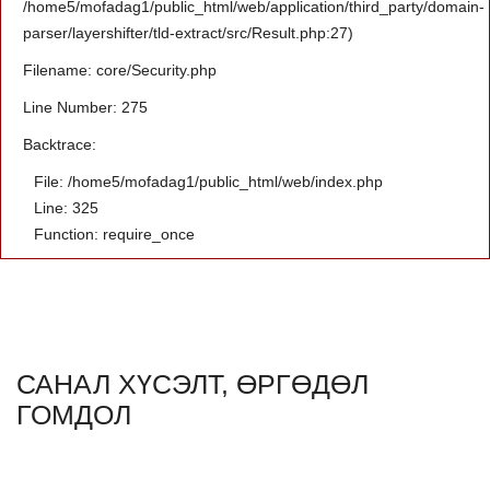
/home5/mofadag1/public_html/web/application/third_party/domain-
parser/layershifter/tld-extract/src/Result.php:27)
Filename: core/Security.php
Line Number: 275
Backtrace:
File: /home5/mofadag1/public_html/web/index.php
Line: 325
Function: require_once
САНАЛ ХҮСЭЛТ, ӨРГӨДӨЛ
ГОМДОЛ