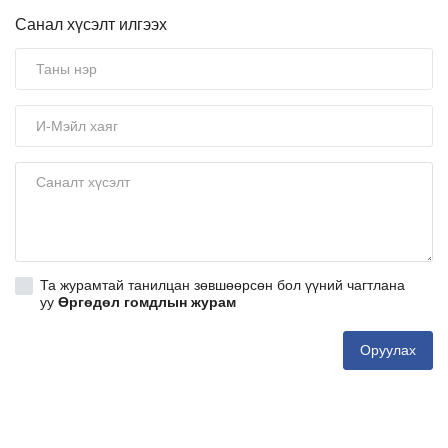
Санал хүсэлт илгээх
Та журамтай танилцан зөвшөөрсөн бол үүний чагтлана
уу
Өргөдөл гомдлын журам
Оруулах