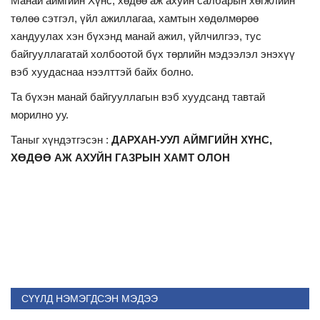
Манай аймгийн Хүнс, хөдөө аж ахуйн салбарын хөгжлийн
төлөө сэтгэл, үйл ажиллагаа, хамтын хөдөлмөрөө
хандуулах хэн бүхэнд манай ажил, үйлчилгээ, тус
байгууллагатай холбоотой бүх төрлийн мэдээлэл энэхүү
вэб хуудаснаа нээлттэй байх болно.
Та бүхэн манай байгууллагын вэб хуудсанд тавтай
морилно уу.
Таныг хүндэтгэсэн :
ДАРХАН-УУЛ
АЙМГИЙН ХҮНС,
ХӨДӨӨ АЖ АХУЙН
ГАЗРЫН ХАМТ ОЛОН
СҮҮЛД НЭМЭГДСЭН МЭДЭЭ