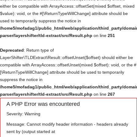
either be compatible with ArrayAccess::offsetSet(mixed $offset, mixed
Үйлчилгээ
$value): void, or the #[\ReturnTypeWillChange] attribute should be
used to temporarily suppress the notice in
Төсөл хөтөлбөр
/home5/mofadag1/public_html/web/application/third_party/domai
parser/layershifter/tld-extract/src/Result.php
on line
251
Deprecated
: Return type of
LayerShifter\TLDExtract\Result::offsetUnset($offset) should either be
compatible with ArrayAccess::offsetUnset(mixed $offset): void, or the #
[\ReturnTypeWillChange] attribute should be used to temporarily
suppress the notice in
/home5/mofadag1/public_html/web/application/third_party/domai
parser/layershifter/tld-extract/src/Result.php
on line
267
A PHP Error was encountered
Severity: Warning
Message: Cannot modify header information - headers already
sent by (output started at