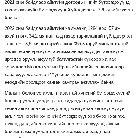
2021 оны байдлаар аймгийн дотоодын нийт бүтээгдэхүүнд
хөдөө аж ахуйн бүтээгдхүүний үйлдвэрлэл 7,8 хувийг эзэлж
байна.
2022 оны байдлаар аймгийн хэмжээнд 1284 өрх, 57 аж
ахуйн нэгж 34,2 мянган га-д газар тариалангийн үйлдвэрлэл
эрхэлж, 3,5 мянга гаруй өрхөд 355,3 гаруй мянган толгой
малыг өсгөн үржүүлж, эрчимжсэн аж ахуйдыг хөгжүүлж
иргэдээ эрүүл, аюулгүй баталгаатай хүнсээр хангах
зорилгоор Монгол улсын Ерөнхийлөгчийн санаачилгаар
хэрэгжүүлж эхэлсэн “Хүнсний хувьсгал”-ыг дэмжин
өөрсдийн оролцоог ханган хамтран ажиллаж байна.
Малын болон ургамлын гаралтай хүнсний бүтээгдэхүүний
боловсруулах үйлдвэрлэл, худалдаа үйлчилгээг орчин
үеийн хөгжлийн чиг хандлагад нийцүүлэн хөгжүүлж, хүн
амыг гол нэрийн хүнсний бүтээгдэхүүнээр бүрэн хангах,
жижиг, дунд үйлдвэрлэл, үйлчилгээг хөгжүүлж, ажлын
байрыг нэмэгдүүлэн тэгш хүртээмжтэй байдлаар