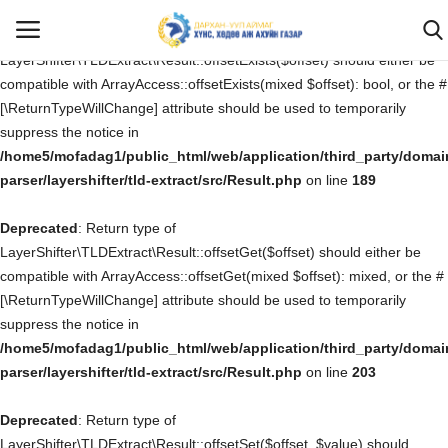
Deprecated
: Return type of
LayerShifter\TLDExtract\Result::offsetExists($offset) should either be
compatible with ArrayAccess::offsetExists(mixed $offset): bool, or the #
[\ReturnTypeWillChange] attribute should be used to temporarily
Нэвтрэх
Бүртгүүлэх
suppress the notice in
/home5/mofadag1/public_html/web/application/third_party/domai
Эхлэх
parser/layershifter/tld-extract/src/Result.php
on line
189
Deprecated
САНАЛ ХҮСЭЛТ, ӨРГӨДӨЛ ГОМДОЛ
: Return type of
LayerShifter\TLDExtract\Result::offsetGet($offset) should either be
compatible with ArrayAccess::offsetGet(mixed $offset): mixed, or the #
Бидний тухай
[\ReturnTypeWillChange] attribute should be used to temporarily
suppress the notice in
Мэдээ мэдээлэл
/home5/mofadag1/public_html/web/application/third_party/domai
parser/layershifter/tld-extract/src/Result.php
on line
203
Ил тод байдал
Deprecated
: Return type of
Хууль тогтоомж
LayerShifter\TLDExtract\Result::offsetSet($offset, $value) should