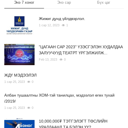
Энэ 7 хоног
Энэ сар
Бүх цаг
Жижиг дунд үйлдвэрлэл.
1 сар 12, 2023
1
"ЦАГААН САР 2023" ҮЗЭСГЭЛЭН ХУДАЛДАА
ЗАЛУУЧУУД ТЕАТРТ ҮРГЭЛЖИЛЖ...
Feb 13, 2023
0
ЖДҮ МЭДЭЭЛЭЛ
1 сар 25, 2023
0
Албан тушаалтны ХОМ-тэй танилцах, мэдээлэл өгөх тухай
/2019/
1 сар 25, 2023
0
10,000,000₮ ТЭТГЭЛЭГТ ТӨСЛИЙН
УРАЛДААНД ТА БЭЛЭН ҮҮ?