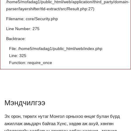
/home5/mofadag1/public_html/web/application/third_party/domain-
parser/layershifter/tld-extract/src/Result.php:27)
Filename: core/Security.php
Line Number: 275
Backtrace:
File: /home5/mofadag1/public_html/web/index.php
Line: 325
Function: require_once
Мэндчилгээ
Эх орон, төрөлх нутаг Монгол орныхоо өнцөг булан бүрд
ажиллаж амьдарч байгаа Хүнс, хөдөө аж ахуй, хөнгөн
үйлдвэрийн салбарын ажилтан,албан хаагчид, малчид