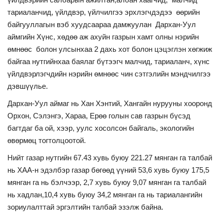
тариаланчид, үйлдвэр, үйлчилгээ эрхлэгчдэдээ өөрийн
байгууллагын вэб хуудсаараа дамжуулан
Дархан-Уул
аймгийн
Хүнс, хөдөө аж ахуйн газрын хамт олны нэрийн
өмнөөс болон улсынхаа 2 дахь хот болон цэцэглэн хөгжиж
байгаа нутгийнхаа баялаг бүтээгч малчид, тариаланч, хүнс
үйлдвэрлэгчдийн нэрийн өмнөөс чин сэтгэлийн мэндчилгээ
дэвшүүлье.
Дархан-Уул аймаг нь Хан Хэнтий, Хангайн нурууны хооронд
Орхон, Сэлэнгэ, Хараа, Ерөө голын сав газрын бүсэд
багтдаг ба ой, хээр, уулс хосолсон байгаль, экологийн
өвөрмөц тогтолцоотой.
Нийт газар нутгийн 67.43 хувь буюу 221.27 мянган га талбай
нь ХАА-н эдэлбэр газар бөгөөд үүний 53,6 хувь буюу
175,5
мянган га нь бэлчээр,
2,7
хувь буюу 9,07 мянган га талбай
нь хадлан,10,4 хувь буюу 34,2 мянган га нь тариалангийн
зориулалттай эргэлтийн талбай эзэлж байна.