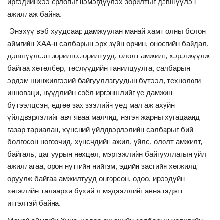
иргэдийнхээ орлогыг нэмэгдүүлэх зорилтыг дэвшүүлэн
ажиллаж байна.
Энэхүү вэб хуудсаар дамжуулан манай хамт олны болон
аймгийн ХАА-н салбарын эрх зүйн орчин, өнөөгийн байдал,
дэвшүүлсэн зорилго,зорилтууд, ололт амжилт, хэрэгжүүлж
байгаа хөтөлбөр, төслүүдийн танилцуулга, салбарын
эрдэм шинжилгээий байгууллагуудын бүтээл, технологи
инноваци, нүүдлийн соёл иргэншлийг үе дамжин
бүтээлцсэн, өдгөө зах зээлийн үед мал аж ахуйн
үйлдвэрлэлийг авч яваа малчид, нэгэн жарны хугацаанд
газар тариалан, хүнсний үйлдвэрлэлийн салбарыг бий
болгосон ногоочид, хүнсчдийн ажил, үйлс, ололт амжилт,
байгаль, цаг уурын нөхцөл, мэргэжлийн байгууллагын үйл
ажиллагаа, орон нутгийн нийгэм, эдийн засгийн хөгжилд
оруулж байгаа амжилтууд өнгөрсөн, одоо, ирээдүйн
хөгжлийн талаархи бүхий л мэдээллийг авна гэдэгт
итгэлтэй байна.